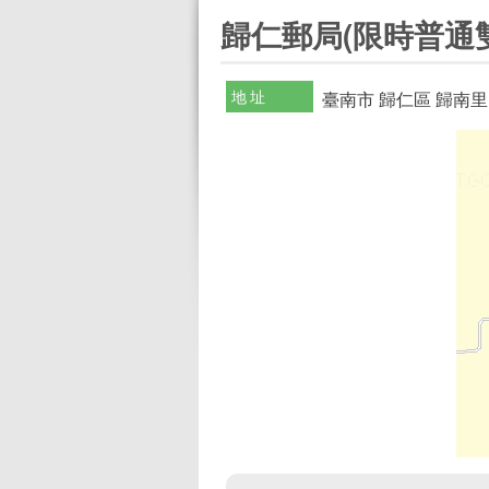
:::
歸仁郵局(限時普通
地址
臺南市 歸仁區 歸南里