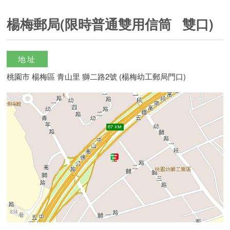
楊梅郵局(限時普通雙用信筒 雙口)
地址
桃園市 楊梅區 青山里 獅二路2號 (楊梅幼工郵局門口)