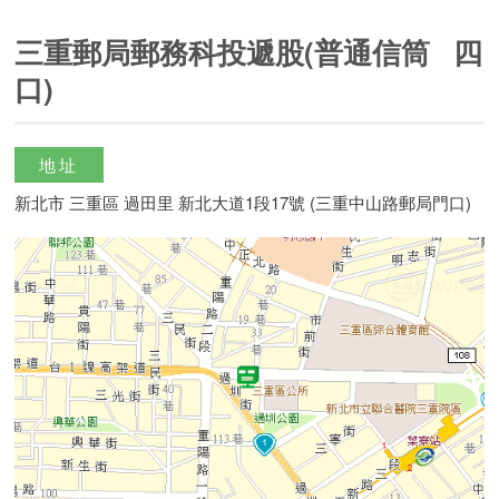
三重郵局郵務科投遞股(普通信筒 四
口)
地址
新北市 三重區 過田里 新北大道1段17號 (三重中山路郵局門口)