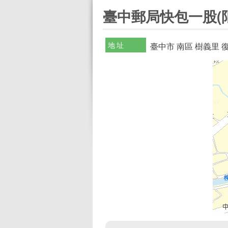
:::
臺中郵局快包一股(
地址
臺中市 南區 樹義里 復