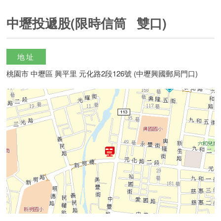
中壢投遞股(限時信筒 雙口)
地址
桃園市 中壢區 興平里 元化路2段126號 (中壢興國郵局門口)