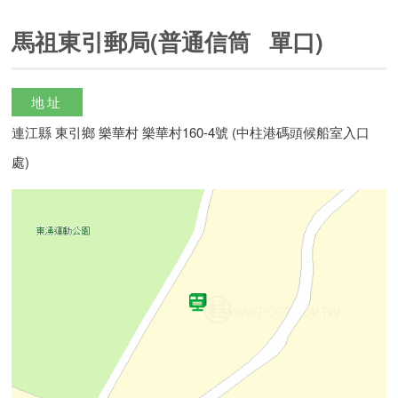
馬祖東引郵局(普通信筒 單口)
地址
連江縣 東引鄉 樂華村 樂華村160-4號 (中柱港碼頭候船室入口
處)