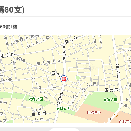
80支)
59號1樓