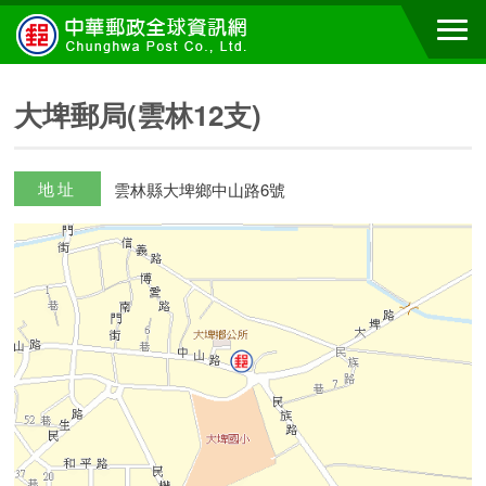
大埤郵局(雲林12支)
地址
雲林縣大埤鄉中山路6號