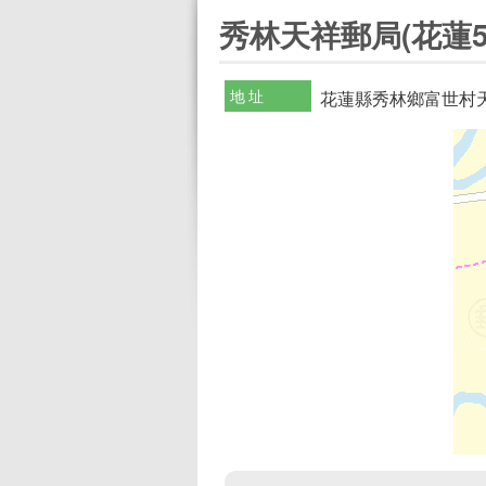
:::
秀林天祥郵局(花蓮5
地址
花蓮縣秀林鄉富世村天