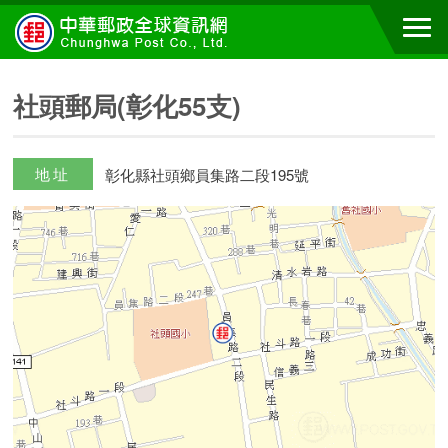
社頭郵局(彰化55支)
地址
彰化縣社頭鄉員集路二段195號