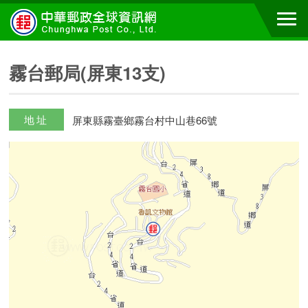
霧台郵局(屏東13支)
地址
屏東縣霧臺鄉霧台村中山巷66號