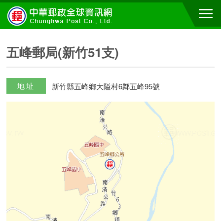
五峰郵局(新竹51支)
地址
新竹縣五峰鄉大隘村6鄰五峰95號