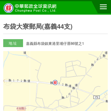
布袋大寮郵局(嘉義44支)
地址
嘉義縣布袋鎮東港里埔仔厝86號之1