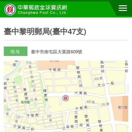
臺中黎明郵局(臺中47支)
地址
臺中市南屯區大業路609號