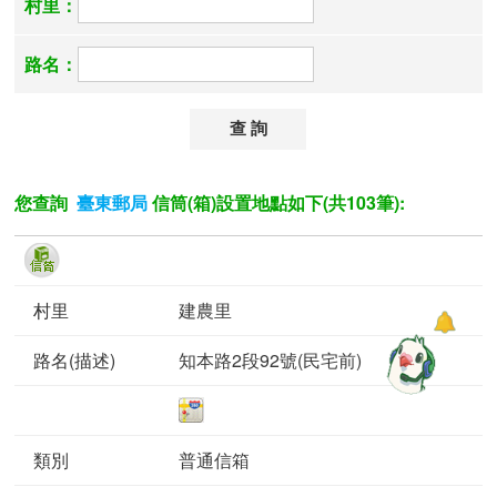
村里：
路名：
您查詢
信筒(箱)設置地點如下(共103筆):
臺東郵局
建農里
知本路2段92號(民宅前)
普通信箱