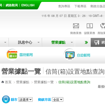
局
網路郵局
ENGLISH
查詢專區
下載專區
郵政出版
115 年 08 月 07 日 星期五
3 : 26 : 19
GMT+8 :
郵務業務
儲匯業務
壽險
訊息中心
營業據點
:::
營業據點一覽
信筒(箱)設置地點查詢
首頁
>
營業據點
>
營業據點一覽
>
信筒(箱)設置地點查詢
最後
縣市
鄉鎮市區