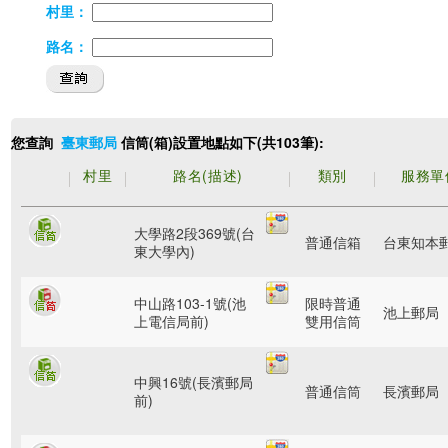
村里：
路名：
您查詢
信筒(箱)設置地點如下(共103筆):
臺東郵局
村里
路名(描述)
類別
服務單
大學路2段369號(台
普通信箱
台東知本
東大學內)
中山路103-1號(池
限時普通
池上郵局
上電信局前)
雙用信筒
中興16號(長濱郵局
普通信筒
長濱郵局
前)