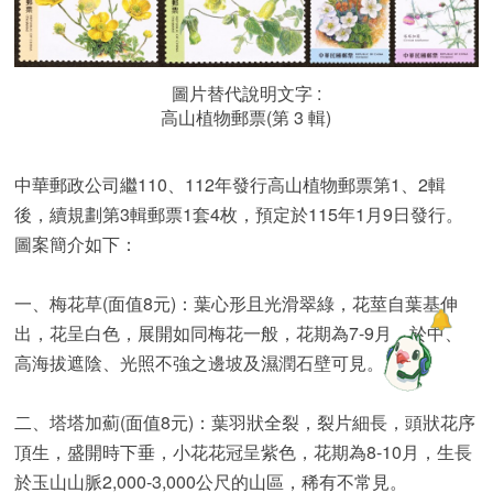
圖片替代說明文字 :
高山植物郵票(第 3 輯)
中華郵政公司繼110、112年發行高山植物郵票第1、2輯
後，續規劃第3輯郵票1套4枚，預定於115年1月9日發行。
圖案簡介如下：
一、梅花草(面值8元)：葉心形且光滑翠綠，花莖自葉基伸
出，花呈白色，展開如同梅花一般，花期為7-9月，於中、
高海拔遮陰、光照不強之邊坡及濕潤石壁可見。
二、塔塔加薊(面值8元)：葉羽狀全裂，裂片細長，頭狀花序
頂生，盛開時下垂，小花花冠呈紫色，花期為8-10月，生長
於玉山山脈2,000-3,000公尺的山區，稀有不常見。