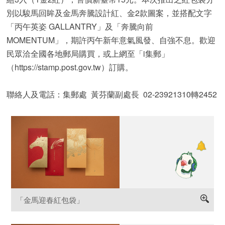
別以駿馬回眸及金馬奔騰設計紅、金2款圖案，並搭配文字
「丙午英姿 GALLANTRY」及「奔騰向前
MOMENTUM」，期許丙午新年意氣風發、自強不息。歡迎
民眾洽全國各地郵局購買，或上網至「i集郵」
（https://stamp.post.gov.tw）訂購。
聯絡人及電話：集郵處 黃芬蘭副處長 02-23921310轉2452
「金馬迎春紅包袋」