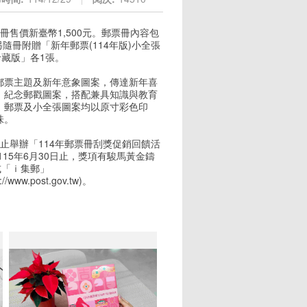
冊售價新臺幣1,500元。郵票冊內容包
隨冊附贈「新年郵票(114年版)小全張
珍藏版」各1張。
郵票主題及新年意象圖案，傳達新年喜
、紀念郵戳圖案，搭配兼具知識與教育
。郵票及小全張圖案均以原寸彩色印
味。
日止舉辦「114年郵票冊刮獎促銷回饋活
15年6月30日止，獎項有駿馬黃金鑄
或「ｉ集郵」
www.post.gov.tw)。