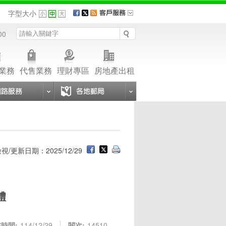
品
字型大小
00
業務
代售業務
理財專區
房地產出租
視/更新日期：2025/12/29
禮
時間:
114/12/29
閱次:
14510