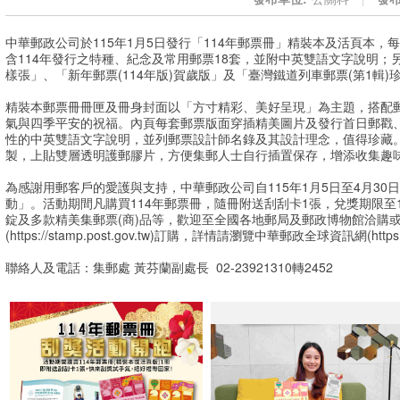
中華郵政公司於115年1月5日發行「114年郵票冊」精裝本及活頁本，每
含114年發行之特種、紀念及常用郵票18套，並附中英雙語文字說明；另
樣張」、「新年郵票(114年版)賀歲版」及「臺灣鐵道列車郵票(第1輯)
精裝本郵票冊冊匣及冊身封面以「方寸精彩、美好呈現」為主題，搭配
氣與四季平安的祝福。內頁每套郵票版面穿插精美圖片及發行首日郵戳
性的中英雙語文字說明，並列郵票設計師名錄及其設計理念，值得珍藏
製，上貼雙層透明護郵膠片，方便集郵人士自行插置保存，增添收集趣
為感謝用郵客戶的愛護與支持，中華郵政公司自115年1月5日至4月30
動」。活動期間凡購買114年郵票冊，隨冊附送刮刮卡1張，兌獎期限至1
錠及多款精美集郵票(商)品等，歡迎至全國各地郵局及郵政博物館洽購
(https://stamp.post.gov.tw)訂購，詳情請瀏覽中華郵政全球資訊網(https://
聯絡人及電話：集郵處 黃芬蘭副處長 02-23921310轉2452