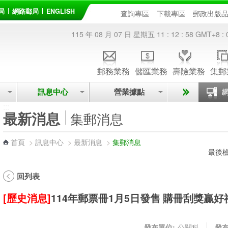
局
網路郵局
ENGLISH
查詢專區
下載專區
郵政出版
115 年 08 月 07 日 星期五
11 : 12 : 58
GMT+8 : 
郵務業務
儲匯業務
壽險業務
集郵
訊息中心
營業據點
:::
最新消息
集郵消息
首頁
>
訊息中心
>
最新消息
>
集郵消息
最後檢
回列表
[歷史消息]
114年郵票冊1月5日發售 購冊刮獎贏好
發布單位:
公關科
發布