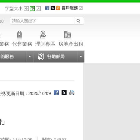
品
字型大小
00
業務
代售業務
理財專區
房地產出租
視/更新日期：2025/10/09
曆」
時間:
114/10/09
閱次:
24857