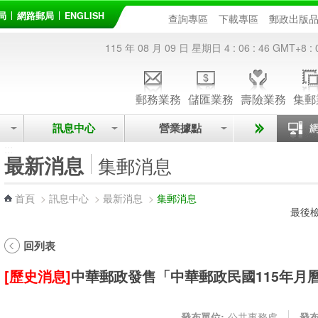
局
網路郵局
ENGLISH
查詢專區
下載專區
郵政出版
115 年 08 月 09 日 星期日
4 : 06 : 46
GMT+8 : 
郵務業務
儲匯業務
壽險業務
集郵
訊息中心
營業據點
:::
最新消息
集郵消息
首頁
>
訊息中心
>
最新消息
>
集郵消息
最後檢
回列表
[歷史消息]
中華郵政發售「中華郵政民國115年月
發布單位:
公共事務處
發布