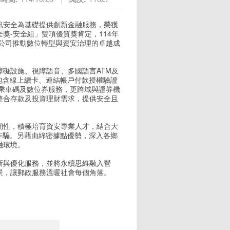
訊安全為基礎提供創新金融服務，榮獲
獎-安全組」雙項優質獎肯定，114年
政公司推動數位轉型與資安治理的卓越成
礙設施、視障語音、多國語言ATM及
包含線上續卡、連結帳戶付款授權驗證
支付乘車碼及數位券服務，更跨域與證券機
整合存款及投資理財需求，提供安全且
韌性，積極培育資安專業人才，結合大
詐騙。另藉由綿密據點優勢，深入各鄉
融環境。
新與優化服務，並將永續思維融入營
景，讓郵政服務溫暖社會每個角落。