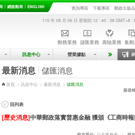
局
網路郵局
ENGLISH
查詢專區
下載專區
郵政出版
115 年 08 月 06 日 星期四
12 : 40 : 39
GMT+8 : 
郵務業務
儲匯業務
壽險業務
集郵
訊息中心
營業據點
:::
最新消息
儲匯消息
首頁
>
訊息中心
>
最新消息
>
儲匯消息
最後檢
回列表
[歷史消息]
中華郵政落實普惠金融 獲頒《工商時
發布單位:
公共事務處
發布