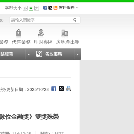
品
字型大小
00
業務
代售業務
理財專區
房地產出租
視/更新日期：2025/10/28
報數位金融獎》雙獎殊榮
時間:
114/10/28
閱次:
11627