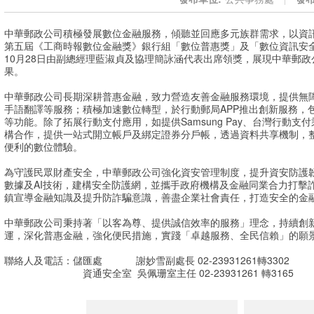
中華郵政公司積極發展數位金融服務，傾聽並回應多元族群需求，以資
第五屆《工商時報數位金融獎》銀行組「數位普惠獎」及「數位資訊安全
10月28日由副總經理藍淑貞及協理簡詠涵代表出席領獎，展現中華郵
果。
中華郵政公司長期深耕普惠金融，致力營造友善金融服務環境，提供無障
手語翻譯等服務；積極加速數位轉型，於行動郵局APP推出創新服務，
等功能。除了拓展行動支付應用，如提供Samsung Pay、台灣行動
構合作，提供一站式開立帳戶及綁定證券分戶帳，透過資料共享機制，
便利的數位體驗。
為守護民眾財產安全，中華郵政公司強化資安管理制度，提升資安防護
數據及AI技術，建構安全防護網，並攜手政府機構及金融同業合力打擊
鎮宣導金融知識及提升防詐騙意識，善盡企業社會責任，打造安全的金
中華郵政公司秉持著「以客為尊、提供誠信效率的服務」理念，持續創
運，深化普惠金融，強化便民措施，實踐「卓越服務、全民信賴」的願
聯絡人及電話：儲匯處
謝妙雪副處長 02-23931261轉3302
資通安全室 吳佩珊室主任 02-23931261 轉3165