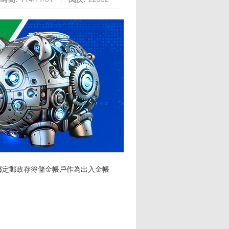
首次綁定郵政存簿儲金帳戶作為出入金帳