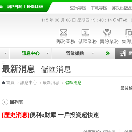
局
網路郵局
ENGLISH
查詢專區
下載專區
郵政出版
115 年 08 月 06 日 星期四
19 : 40 : 15
GMT+8 : 
郵務業務
儲匯業務
壽險業務
集郵
訊息中心
營業據點
:::
最新消息
儲匯消息
首頁
>
訊息中心
>
最新消息
>
儲匯消息
最後檢
回列表
[歷史消息]
便利e財庫 一戶投資超快速
發布單位:
儲匯處
發布