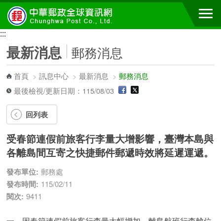
跳到主要內容區塊
:::
:::
最新消息
郵務消息
首頁
>
訊息中心
>
最新消息
>
郵務消息
最後檢視/更新日期：115/08/03
回列表
受春節連假前旅客行李量大增影響，臺灣本島與
各離島間互寄之快捷郵件郵遞時效將延遲運遞。
發布單位:
郵務處
發布時間:
115/02/11
閱次:
9411
一、因春節連假前旅客行李量大幅增加，離島航班行李艙位