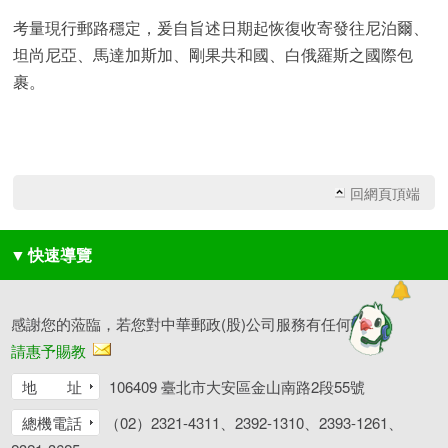
考量現行郵路穩定，爰自旨述日期起恢復收寄發往尼泊爾、
坦尚尼亞、馬達加斯加、剛果共和國、白俄羅斯之國際包
裹。
回網頁頂端
▼
快速導覽
感謝您的蒞臨，若您對中華郵政(股)公司服務有任何建議，
請惠予賜教
地 址
106409 臺北市大安區金山南路2段55號
總機電話
（02）2321-4311、2392-1310、2393-1261、