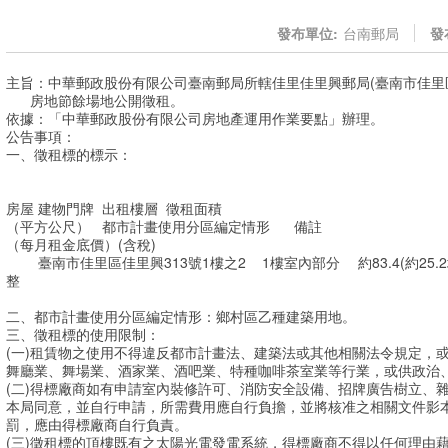
發布單位:
台南郵局
發
主旨：中華郵政股份有限公司臺南郵局所轄佳里佳里興郵局(臺南市佳里區佳
房地節餘場地公開徵租。
依據：「中華郵政股份有限公司房地產運用作業要點」辦理。
公告事項：
一、徵租標的標示：
房屋
建物門牌
出租樓層
徵租面積
（平方公尺）
都市計畫使用分區編定情形
備註
（每月租金底價）(含稅)
臺南市佳里區佳里興313號1樓之2
1樓室內部分
約83.4(約25.
整
二、都市計畫使用分區編定情形：鄉村區乙種建築用地。
三、徵租標的使用限制：
(一)租賃物之使用不得違反都市計畫法、建築法或其他相關法令規定，
舞廳業、舞場業、酒家業、酒吧業、特種咖啡茶室業等行業，或供政治
(二)得標廠商如有申請室內裝修許可、消防安全設備、招牌廣告樹立、
本局同意，並自行申請，所需費用應自行負擔，並將核准之相關文件影
罰，應由得標廠商自行負責。
(三)徵租標的頂樓既有之太陽光電發電系統，得標廠商不得以任何理由