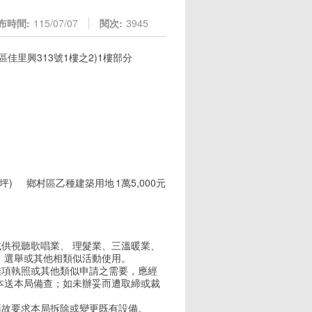
布時間:
115/07/07
閱次:
3945
里興313號1樓之2)1樓部分
2坪)
鄉村區乙種建築用地
1萬5,000元
或供視聽歌唱業、 理髮業、三溫暖業、
、選舉或其他相類似活動使用。
雜項執照或其他類似申請之需要，應經
本送本局備查；如未辦妥而遭取締或裁
藉故要求本局拆除或變更既有設備。