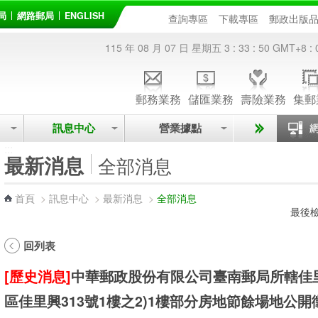
局
網路郵局
ENGLISH
查詢專區
下載專區
郵政出版
115 年 08 月 07 日 星期五
3 : 33 : 51
GMT+8 : 
郵務業務
儲匯業務
壽險業務
集郵
訊息中心
營業據點
:::
最新消息
全部消息
首頁
>
訊息中心
>
最新消息
>
全部消息
最後檢
回列表
[歷史消息]
中華郵政股份有限公司臺南郵局所轄佳
區佳里興313號1樓之2)1樓部分房地節餘場地公開