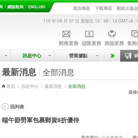
局
網路郵局
ENGLISH
查詢專區
下載專區
郵政出版
115 年 08 月 07 日 星期五
12 : 49 : 14
GMT+8 : 
郵務業務
儲匯業務
壽險業務
集郵
訊息中心
營業據點
:::
最新消息
全部消息
首頁
>
訊息中心
>
最新消息
>
全部消息
最後
回列表
端午節勞軍包裹郵資8折優待
發布單位:
公共事務處
發