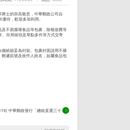
軍將士的崇高敬意，中華郵政公司自
8折優待，歡迎多加利用。
品及不易腐壞食品等包裹，除報值費等
領件、存局候領及單點多件等方式交寄
自備紙箱妥為封裝。包裹封面請用不褪
)、郵遞區號及收件人姓名，如屬食品包
/05/19) 中華郵政發行「總統直選三十
週...