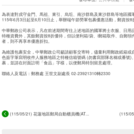
為表達對戍守金門、馬祖、東引、烏坵、南沙群島及東沙群島等地區國
115年6月3日起至6月10日止，舉辦端午節勞軍包裹優惠活動，郵資按
中華郵政公司表示，凡在前述期間寄往上述地區的國軍將士衣服、日用
特種資費外，其餘郵資按8折優待，但以便利箱/袋、i郵箱取件、自郵
者，則不再享本優惠折扣。
為維護包裹安全，中華郵政公司籲請顧客交寄時，儘量利用郵政紙箱或
色簽字筆寫明收件人服務地區之特種信箱號碼 (勿書寫部隊名稱或番號
裹，並請在封面註明「食品」字樣，以便郵局特別留意處理。
聯絡人及電話：郵務處 王世文副處長 02-23921310轉2330
(115/05/21) 花蓮地區郵局自動櫃員機(AT...
(115