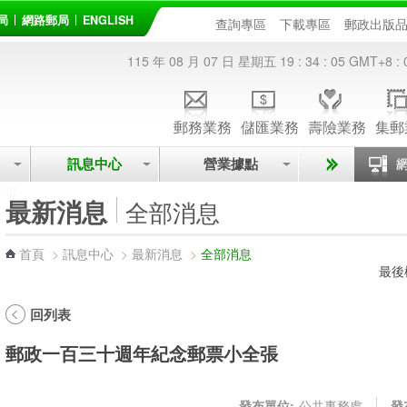
局
網路郵局
ENGLISH
查詢專區
下載專區
郵政出版
115 年 08 月 07 日 星期五
19 : 34 : 05
GMT+8 : 
郵務業務
儲匯業務
壽險業務
集郵
訊息中心
營業據點
:::
最新消息
全部消息
首頁
>
訊息中心
>
最新消息
>
全部消息
最後
回列表
郵政一百三十週年紀念郵票小全張
發布單位:
公共事務處
發