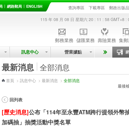
局
網路郵局
ENGLISH
查詢專區
下載專區
郵政出版
115 年 08 月 08 日 星期六
20 : 11 : 58
GMT+8 : 
郵務業務
儲匯業務
壽險業務
集郵
訊息中心
營業據點
:::
最新消息
全部消息
首頁
>
訊息中心
>
最新消息
>
全部消息
最後檢
回列表
[歷史消息]
公布「114年至永豐ATM跨行提領外幣
加碼抽」抽獎活動中獎名單