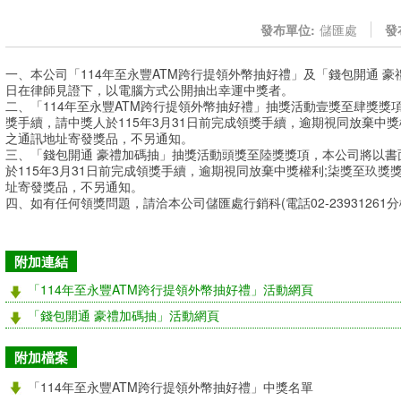
發布單位:
儲匯處
發
一、本公司「114年至永豐ATM跨行提領外幣抽好禮」及「錢包開通 豪禮
日在律師見證下，以電腦方式公開抽出幸運中獎者。
二、「114年至永豐ATM跨行提領外幣抽好禮」抽獎活動壹獎至肆獎獎
獎手續，請中獎人於115年3月31日前完成領獎手續，逾期視同放棄中
之通訊地址寄發獎品，不另通知。
三、「錢包開通 豪禮加碼抽」抽獎活動頭獎至陸獎獎項，本公司將以書
於115年3月31日前完成領獎手續，逾期視同放棄中獎權利;柒獎至玖
址寄發獎品，不另通知。
四、如有任何領獎問題，請洽本公司儲匯處行銷科(電話02-23931261分機
附加連結
「114年至永豐ATM跨行提領外幣抽好禮」活動網頁
「錢包開通 豪禮加碼抽」活動網頁
附加檔案
「114年至永豐ATM跨行提領外幣抽好禮」中獎名單