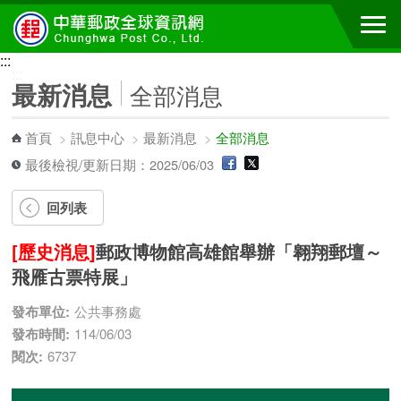
跳到主要內容區塊
:::
:::
最新消息
全部消息
首頁
>
訊息中心
>
最新消息
>
全部消息
最後檢視/更新日期：2025/06/03
回列表
[歷史消息]
郵政博物館高雄館舉辦「翱翔郵壇～
飛雁古票特展」
發布單位:
公共事務處
發布時間:
114/06/03
閱次:
6737