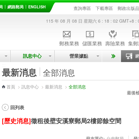
局
網路郵局
ENGLISH
查詢專區
下載專區
郵政出版
115 年 08 月 08 日 星期六
6 : 18 : 02
GMT+8 : 
郵務業務
儲匯業務
壽險業務
集郵
訊息中心
營業據點
:::
最新消息
全部消息
首頁
>
訊息中心
>
最新消息
>
全部消息
最後檢
回列表
[歷史消息]
徵租後壁安溪寮郵局2樓節餘空間
發布單位:
台南郵局
發