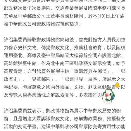
部政務次長伍次長勝園、交通產業發展及國際事務司陳司長
其華及中華郵政公司王董事長國材陪同，於本(10)日上午蒞
臨中華郵政公司郵政博物館視察指導。
許召集委員聽取郵政博物館簡報後，首先對館方人員長期致
力保存史料文物、傳揚郵政文化、推廣社會教育，以及陸續
運用臺北、高雄及臺中郵局轄管大樓節餘空間布設臺北館、
高雄館與臺中館，作為北中南三區郵政藝文展示空間，給予
高度肯定；亦對館廈各展層主軸「重溫經典在郵博」、「郵
政歷史」、「兒童郵園」、「郵票世界」展區，所展示之大
事紀要、包羅萬象之國內外票品、文物、趣味互動裝置，以
及導覽人員專業熱忱之解說素養等，多表讚許與嘉勉。
許召集委員並表示，郵政博物館為展示中華郵政歷史的櫥
窗，且是增進大眾認識郵政文化、瞭解郵政業務、推播藝文
活動的交流平臺。建議中華郵政公司郵票除交寄實用性功能