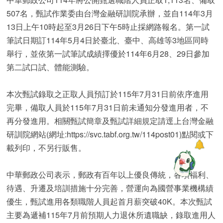
507名，甄試作業委由台灣金融研訓院承辦，並自114年3月
13日上午10時起至3月26日下午5時止採網路報名。第一試
筆試日期訂114年5月4日於臺北、臺中、高雄等3地區同時
舉行，並依第一試筆試成績擇優於114年6月28、29日參加
第二試口試、體能測驗。
本次甄試錄取之正取人員預訂於115年7月31日前依序進用
完畢，備取人員於115年7月31日前未通知分發進用者，不
再分發進用。相關甄試簡章及甄試詳細規定請逕上台灣金融
研訓院網站(網址:https://svc.tabf.org.tw/114post01)點閱或下
載列印，不另行販售。
中華郵政公司表示，郵政有百年以上優良傳統，各項福利、
待遇、升遷及培訓措施十分完善，營運向為國營事業機構績
優生，甄試進用各類職階人員起首月薪突破40K。本次甄試
主要為遞補115年7月前預期人力退休所遺職缺，錄取進用人