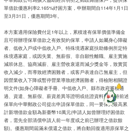
單借款優惠利率2.165%紓困方案，申辦期間自114年1月1日
至3月31日，優惠期間3年。
本方案適用保險費付足1年以上，累積達有保單價值準備金
且可得辦理保單借款之有效契約保單，申請人如屬身心障礙
者、低收入戶或中低收入戶、特殊境遇家庭扶助條例所定特
殊境遇家庭，或因失業、無薪假、非自願性離職、雇主實施
減班休息、協商減薪、雇主營收衰退而減少獎金等，致實質
收入減少，而導致經濟困難者，或客戶表達自己無雇主，但
因營業收入下降或暫停營業導致經濟困難者，得檢附相關證
明文件(如身心障礙者手冊、中低收入戶、縣市政府審核通
過、資遣、無薪假、薪資差異等證明或佐證資料)，並持前述
保單向中華郵政公司提出申請保單借款，同一要保人最高累
計新增借款金額為新臺幣10萬元(申請人如曾辦理紓困借款
者，需先全部清償申請人前一年度或之前已辦理之借款餘
額)。優惠期間屆滿未償還之借款，將自動回復適用原保單之