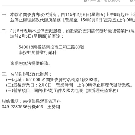
一、本轄名間崁脚郵政代辦所，自115年2月6日(星期五)上午9時起終
並停止辦理郵政代辦所業務【營業至115年2月6日(星期五)上午9時
二、2月6日現場不提供蓋戳服務，如欲委託蓋銷該代辦所最後營業日(尾
請於2月5日(星期四)前寄達：
540018南投縣南投市三和二路30號
南投郵局營業行銷科
逾期恕無法提供服務。
三、名間崁脚郵政代辦所：
(一)地址：551009 名間鄉崁腳村名松路1段393號。
(二)最後營業日：2月6日 營業時間：上午9時停止辦理代辦所業務。
(三)營業項目 : 國內(掛號)函件及國內包裏 (無辦理報值業務)
聯絡電話：南投郵局營業管理科
049-2233566分機406 王勢翔