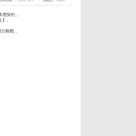
止承攬契約，
止】。
日)郵戳，