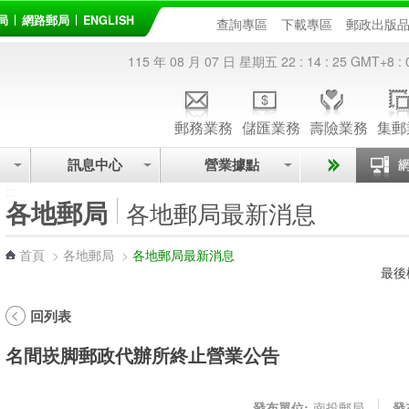
局
網路郵局
ENGLISH
查詢專區
下載專區
郵政出版
115 年 08 月 07 日 星期五
22 : 14 : 25
GMT+8 : 
郵務業務
儲匯業務
壽險業務
集郵
訊息中心
營業據點
:::
各地郵局
各地郵局最新消息
首頁
>
各地郵局
>
各地郵局最新消息
最後
回列表
名間崁脚郵政代辦所終止營業公告
發布單位:
南投郵局
發