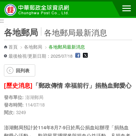
跳到主要內容區塊
:::
:::
各地郵局
各地郵局最新消息
首頁
>
各地郵局
>
各地郵局最新消息
最後檢視/更新日期：2025/07/18
回列表
[歷史消息]
「郵政傳情 幸福前行」捐熱血郵愛心
發布單位:
澎湖郵局
發布時間:
114/07/18
閱次:
3249
澎湖郵局預計於114年8月7-9日於馬公捐血站辦理「捐熱血
郵愛心活動」，歡迎民眾踴躍參與捐血公益活動，凡捐血者