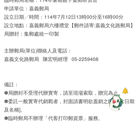
申請單位：嘉義郵局
設立日期╱時間：114年7月12日13時00分至16時00分
設立地點：嘉義郵局六樓禮堂【郵件請寄:嘉義文化路郵局】
局贈封：集郵處統一印製
主辦郵局(單位)聯絡人及電話：
嘉義文化路郵局 陳宏明經理 05-2259408
備註：
✽局贈封不受理代辦實寄，請至現場索取，贈完為止。
✽委託一般實寄代銷戳者，封面請書明欲蓋銷之臨局[含日期
及名稱]。
✽臨時郵局不辦理「代客打印郵資票」服務。