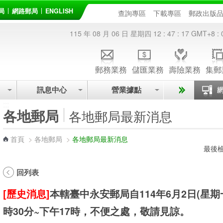
局
網路郵局
ENGLISH
查詢專區
下載專區
郵政出版
115 年 08 月 06 日 星期四
12 : 47 : 17
GMT+8 : 
郵務業務
儲匯業務
壽險業務
集郵
訊息中心
營業據點
:::
各地郵局
各地郵局最新消息
首頁
>
各地郵局
>
各地郵局最新消息
最後檢
回列表
[歷史消息]
本轄臺中永安郵局自114年6月2日(星
時30分~下午17時，不便之處，敬請見諒。