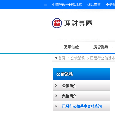
:::
中華郵政全球資訊網
網站導覽
企業
跳到主要內容區塊
保單借款
房貸業務
首頁
>
公債業務
>
已發行公債基
:::
公債業務
公債簡介
業務簡介
已發行公債基本資料查詢