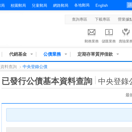
各地郵局
郵局
校園郵局
兒童郵局
網路郵局
English
查詢專區
下載專區
營業據
郵務業務
儲匯業務
壽險業
代銷基金
公債業務
定期存單質押借款
本資料查詢
>
中央登錄公債
:::
已發行公債基本資料查詢
中央登錄
最後