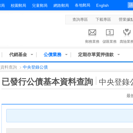
各地郵局
郵局
校園郵局
兒童郵局
網路郵局
English
查詢專區
下載專區
營業據
郵務業務
儲匯業務
壽險業
代銷基金
公債業務
定期存單質押借款
本資料查詢
>
中央登錄公債
:::
已發行公債基本資料查詢
中央登錄
最後