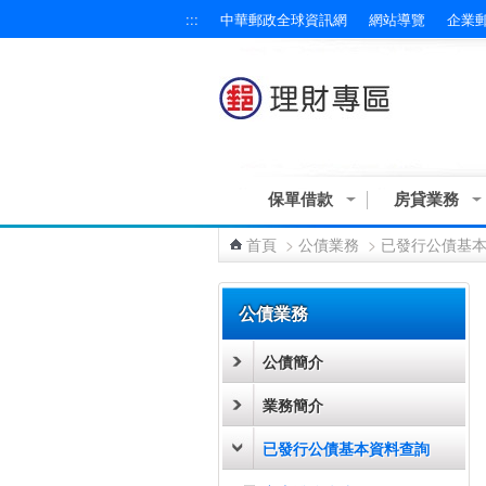
:::
中華郵政全球資訊網
網站導覽
企業
跳到主要內容區塊
保單借款
房貸業務
首頁
>
公債業務
>
已發行公債基
:::
公債業務
公債簡介
業務簡介
已發行公債基本資料查詢