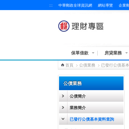
:::
中華郵政全球資訊網
網站導覽
企業
跳到主要內容區塊
保單借款
房貸業務
首頁
>
公債業務
>
已發行公債基
:::
公債業務
公債簡介
業務簡介
已發行公債基本資料查詢