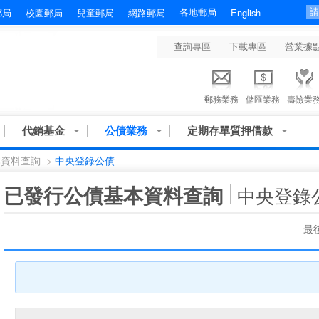
各地郵局
郵局
校園郵局
兒童郵局
網路郵局
English
查詢專區
下載專區
營業據
郵務業務
儲匯業務
壽險業
代銷基金
公債業務
定期存單質押借款
本資料查詢
>
中央登錄公債
:::
已發行公債基本資料查詢
中央登錄
最後