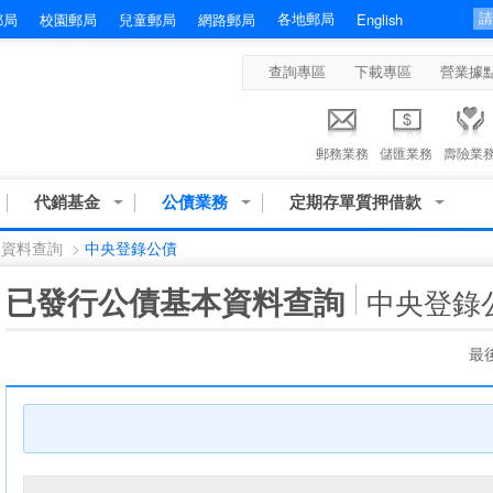
各地郵局
郵局
校園郵局
兒童郵局
網路郵局
English
查詢專區
下載專區
營業據
郵務業務
儲匯業務
壽險業
代銷基金
公債業務
定期存單質押借款
本資料查詢
>
中央登錄公債
:::
已發行公債基本資料查詢
中央登錄
最後