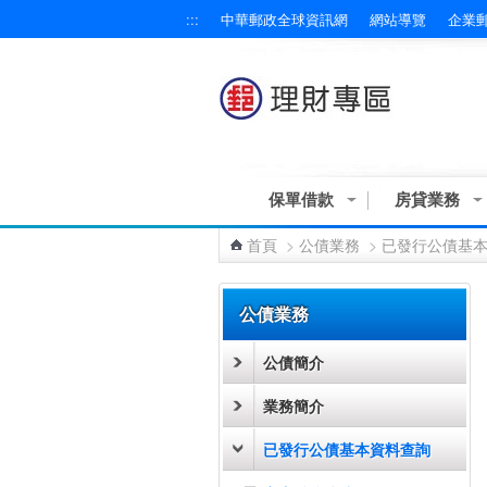
:::
中華郵政全球資訊網
網站導覽
企業
跳到主要內容區塊
保單借款
房貸業務
首頁
>
公債業務
>
已發行公債基
:::
公債業務
公債簡介
業務簡介
已發行公債基本資料查詢