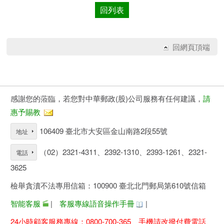
回列表
回網頁頂端
感謝您的蒞臨，若您對中華郵政(股)公司服務有任何建議，
請
惠予賜教
106409 臺北市大安區金山南路2段55號
地址
（02）2321-4311、2392-1310、2393-1261、2321-
電話
3625
檢舉貪瀆不法專用信箱：100900 臺北北門郵局第610號信箱
智能客服
|
客服專線語音操作手冊
|
24小時顧客服務專線：0800-700-365、手機請改撥付費電話