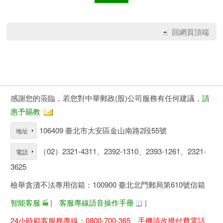
回網頁頂端
感謝您的蒞臨，若您對中華郵政(股)公司服務有任何建議，
請
惠予賜教
106409 臺北市大安區金山南路2段55號
地址
（02）2321-4311、2392-1310、2393-1261、2321-
電話
3625
檢舉貪瀆不法專用信箱：100900 臺北北門郵局第610號信箱
智能客服
|
客服專線語音操作手冊
|
24小時顧客服務專線：0800-700-365、手機請改撥付費電話