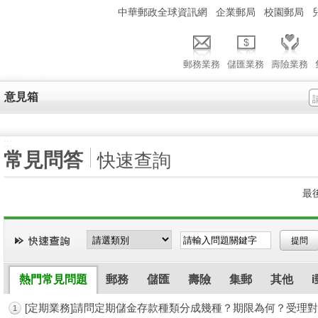
:::
中華郵政全球資訊網
企業郵局
校園郵局
郵務業務
儲匯業務
壽險業務
意見箱
:::
常見問答
快速查詢
最後
熱門常見問題
郵務
儲匯
壽險
集郵
其他
郵務(英文版)
[定期業務]請問定期儲金存款種類分成幾種？期限為何？受理
儲匯(英文版)
壽險(英文版)
集郵(英文
1