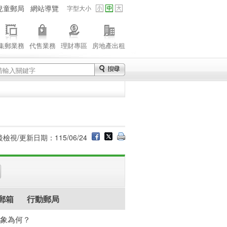
兒童郵局
網站導覽
字型大小
集郵業務
代售業務
理財專區
房地產出租
檢視/更新日期：115/06/24
i郵箱
行動郵局
對象為何？
版)
其他(英文版)