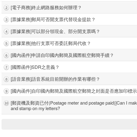
[電子商務]終止網路服務如何辦理？
i郵箱(英文版)
2
[票據業務]郵局可否開支票代替現金提款？
3
[票據業務]可以部分領現金、部分開支票嗎？
4
[票據業務]他行支票可否委託郵局代收？
5
[國內函件]申請自印國內郵簡及國際航空郵簡手續？
6
[國際函件]SDR之意義？
7
[語音業務]語音系統目前開辦的作業有哪些？
8
[國內函件]自印國內郵簡及國際航空郵簡之封面是否應加印標
9
[郵資機及郵資已付(Postage meter and postage paid)]Can I make a
10
and stamp on my letters?
快速查詢