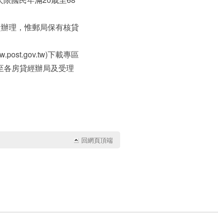
責辦理，惟郵局保有核貸
字
字
字
st.gov.tw)下載專區
至各房貸經辦局及受理
。
回網頁頂端