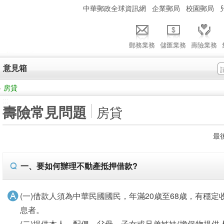
:::
中華郵政全球資訊網
企業郵局
校園郵局
郵務業務
儲匯業務
壽險業務
意見箱
>
房貸
:::
壽險常見問題
房貸
最後
一、要如何辦理不動產抵押借款?
(一)借款人須為中華民國國民，年滿20歳至68歳，有穩
息者。
(二)提供本人、配偶、父母、子女或兄弟姊妹(擔保物提供人