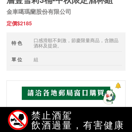
金車噶瑪蘭股份有限公司
定價$2185
口感滑順不刺激，節慶限量商品，含贈品
特 色
酒杯及提袋。
單 位
組
禁止酒駕
飲酒過量，有害健康