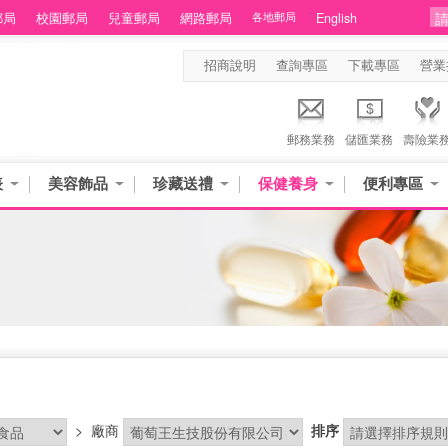
郵局
校園郵局
兒童郵局
網路郵局
各地郵局
English
招商說明
查詢專區
下載專區
營業
郵務業務
儲匯業務
壽險業
表
美容飾品
珍藏送禮
保健養身
便利專區
>
廠商
排序