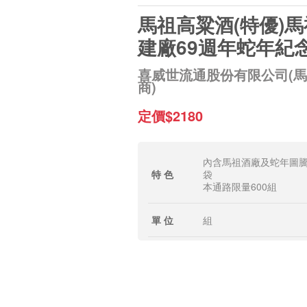
馬祖高粱酒(特優)
建廠69週年蛇年紀
喜威世流通股份有限公司(
商)
定價$2180
內含馬祖酒廠及蛇年圖
特 色
袋
本通路限量600組
單 位
組