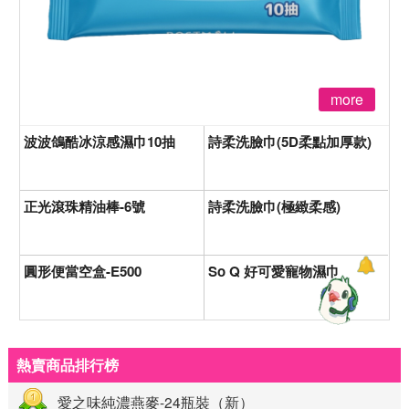
more
波波鴿酷冰涼感濕巾10抽
詩柔洗臉巾(5D柔點加厚款)
正光滾珠精油棒-6號
詩柔洗臉巾(極緻柔感)
圓形便當空盒-E500
So Q 好可愛寵物濕巾
熱賣商品排行榜
愛之味純濃燕麥-24瓶裝（新）