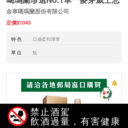
金車噶瑪蘭股份有限公司
定價$1045
特 色
口感柔和渾厚
單 位
瓶
禁止酒駕
飲酒過量，有害健康