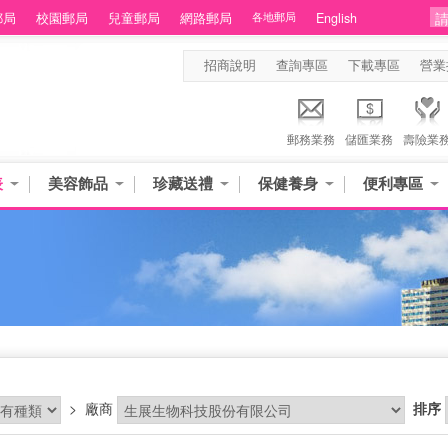
郵局
校園郵局
兒童郵局
網路郵局
各地郵局
English
招商說明
查詢專區
下載專區
營業
郵務業務
儲匯業務
壽險業
表
美容飾品
珍藏送禮
保健養身
便利專區
品
>
廠商
排序